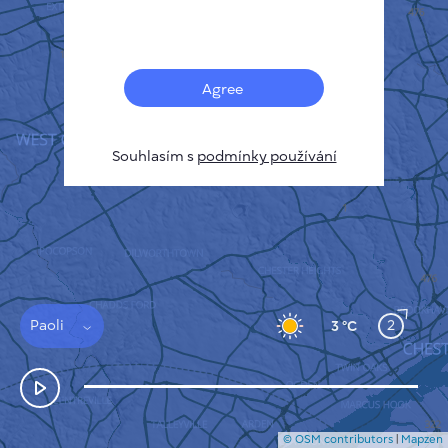
Français
Senzory
Mapa znečištění
Tepelné skvrny
Agree
Vítr
JAK TO FUNGUJE
VÝZKUM
Souhlasím s
podmínky používání
ZÁSADY OCHRANY SOUKROMÍ
PODMÍNKY A PRAVIDLA
PRŮVODCE INSTALACÍ
API
FAQ
KONTAKTUJTE NÁS
Paoli
2
3 °C
© OSM contributors
|
Mapzen