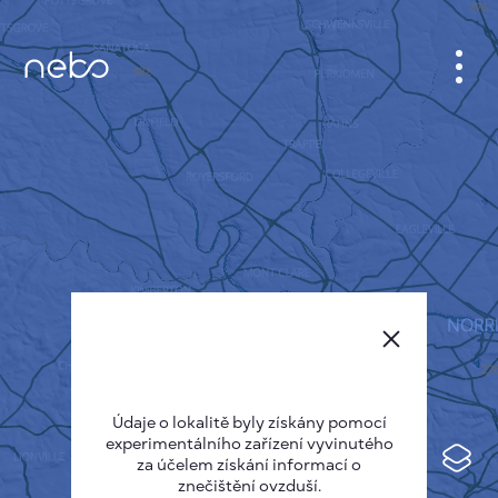
KABINET
MAPA MĚSTA
SENZOR NEBO
O NÁS
JAZYK STRÁNEK
English
Česky
Údaje o lokalitě byly získány pomocí
Deutsch
experimentálního zařízení vyvinutého
Español
za účelem získání informací o
znečištění ovzduší.