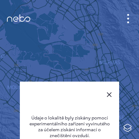
KABINET
MAPA MĚSTA
SENZOR NEBO
O NÁS
JAZYK STRÁNEK
English
Česky
Údaje o lokalitě byly získány pomocí
Deutsch
experimentálního zařízení vyvinutého
Español
za účelem získání informací o
znečištění ovzduší.