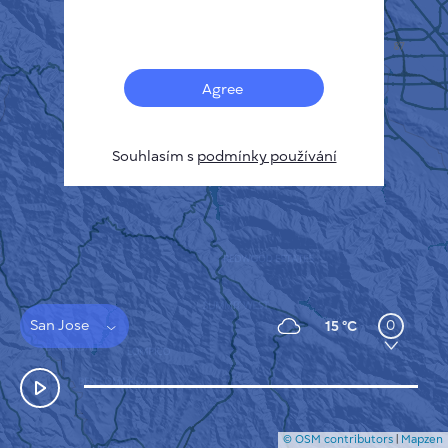
Français
Senzory
Mapa znečištění
Tepelné skvrny
Agree
Vítr
JAK TO FUNGUJE
VÝZKUM
Souhlasím s
podmínky používání
ZÁSADY OCHRANY SOUKROMÍ
PODMÍNKY A PRAVIDLA
PRŮVODCE INSTALACÍ
API
FAQ
KONTAKTUJTE NÁS
San Jose
0
15 °C
© OSM contributors
|
Mapzen