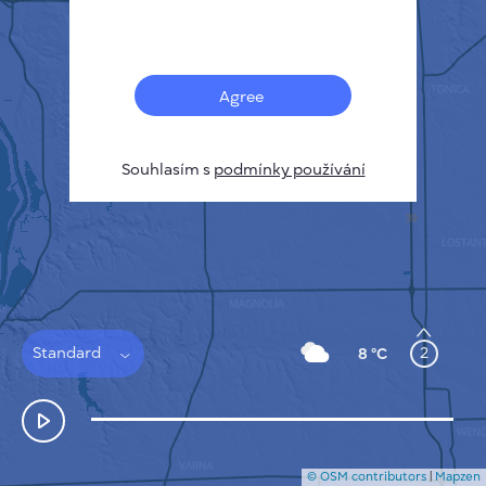
Français
Senzory
Mapa znečištění
Tepelné skvrny
Agree
Vítr
JAK TO FUNGUJE
VÝZKUM
Souhlasím s
podmínky používání
ZÁSADY OCHRANY SOUKROMÍ
PODMÍNKY A PRAVIDLA
PRŮVODCE INSTALACÍ
API
FAQ
KONTAKTUJTE NÁS
Standard
2
8 °C
© OSM contributors
|
Mapzen