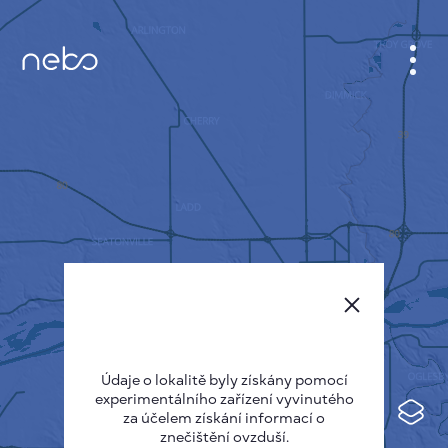
KABINET
MAPA MĚSTA
SENZOR NEBO
O NÁS
JAZYK STRÁNEK
English
Česky
Údaje o lokalitě byly získány pomocí
Deutsch
experimentálního zařízení vyvinutého
Español
za účelem získání informací o
znečištění ovzduší.