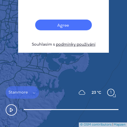
Français
Senzory
Mapa znečištění
Tepelné skvrny
Agree
Vítr
JAK TO FUNGUJE
VÝZKUM
Souhlasím s
podmínky používání
ZÁSADY OCHRANY SOUKROMÍ
PODMÍNKY A PRAVIDLA
PRŮVODCE INSTALACÍ
API
FAQ
KONTAKTUJTE NÁS
Stanmore
1
23 °C
© OSM contributors
|
Mapzen