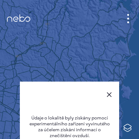
KABINET
MAPA MĚSTA
SENZOR NEBO
O NÁS
JAZYK STRÁNEK
English
Česky
Údaje o lokalitě byly získány pomocí
Deutsch
experimentálního zařízení vyvinutého
Español
za účelem získání informací o
znečištění ovzduší.