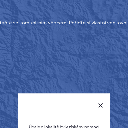
taňte se komunitním vědcem. Pořiďte si vlastní venkovní
Údaje o lokalitě byly získány pomocí