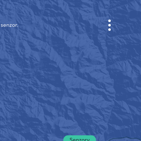
 senzor.
KABINET
MAPA MĚSTA
SENZOR NEBO
O NÁS
JAZYK STRÁNEK
English
Česky
Deutsch
Senzory