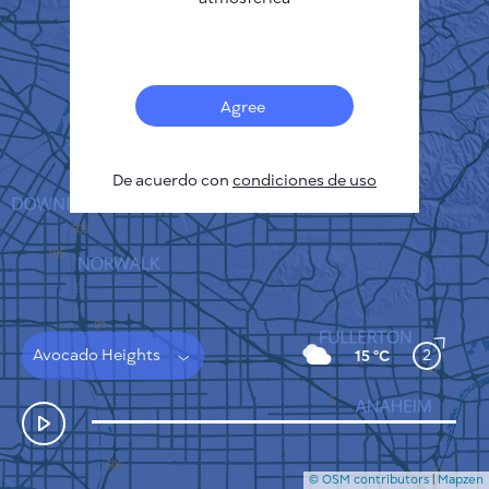
Français
Sensores
Mapa de contaminación
Manchas térmicas
Agree
Viento
CÓMO FUNCIONA
INVESTIGACIÓN
De acuerdo con
POLÍTICA DE PRIVACIDAD
condiciones de uso
CONDICIONES GENERALES
GUÍA DE INSTALACIÓN
API
FAQ
CONTACTE CON NOSOTROS
Avocado Heights
2
15 °C
© OSM contributors
|
Mapzen