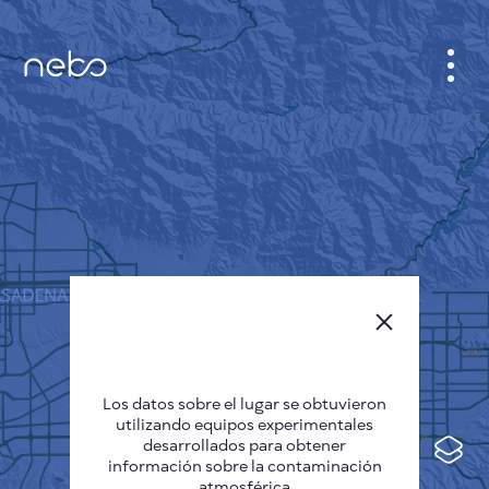
GABINETE
PLANO DE LA CIUDAD
SENSOR NEBO
QUIÉNES SOMOS
IDIOMA DEL SITIO
English
Česky
Los datos sobre el lugar se obtuvieron
Deutsch
utilizando equipos experimentales
desarrollados para obtener
Español
información sobre la contaminación
atmosférica