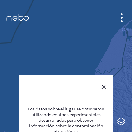
GABINETE
PLANO DE LA CIUDAD
SENSOR NEBO
QUIÉNES SOMOS
IDIOMA DEL SITIO
English
Česky
Los datos sobre el lugar se obtuvieron
Deutsch
utilizando equipos experimentales
desarrollados para obtener
Español
información sobre la contaminación
atmosférica