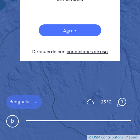
Français
Sensores
Mapa de contaminación
Manchas térmicas
Agree
Viento
CÓMO FUNCIONA
INVESTIGACIÓN
De acuerdo con
POLÍTICA DE PRIVACIDAD
condiciones de uso
CONDICIONES GENERALES
GUÍA DE INSTALACIÓN
API
FAQ
CONTACTE CON NOSOTROS
Benguela
1
23 °C
© OSM contributors
|
Mapzen