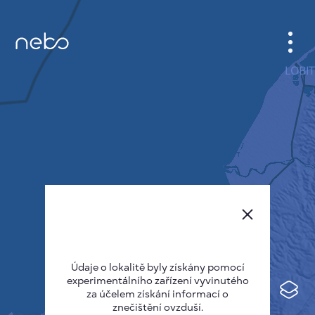
KABINET
MAPA MĚSTA
SENZOR NEBO
O NÁS
JAZYK STRÁNEK
English
Česky
Údaje o lokalitě byly získány pomocí
Deutsch
experimentálního zařízení vyvinutého
Español
za účelem získání informací o
znečištění ovzduší.