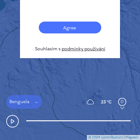
Français
Senzory
Mapa znečištění
Tepelné skvrny
Agree
Vítr
JAK TO FUNGUJE
VÝZKUM
Souhlasím s
podmínky používání
ZÁSADY OCHRANY SOUKROMÍ
PODMÍNKY A PRAVIDLA
PRŮVODCE INSTALACÍ
API
FAQ
KONTAKTUJTE NÁS
Benguela
0
23 °C
© OSM contributors
|
Mapzen