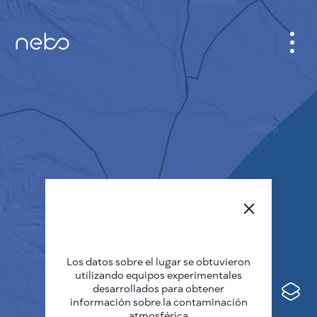
GABINETE
PLANO DE LA CIUDAD
SENSOR NEBO
QUIÉNES SOMOS
IDIOMA DEL SITIO
English
Česky
Los datos sobre el lugar se obtuvieron
Deutsch
utilizando equipos experimentales
desarrollados para obtener
Español
información sobre la contaminación
atmosférica