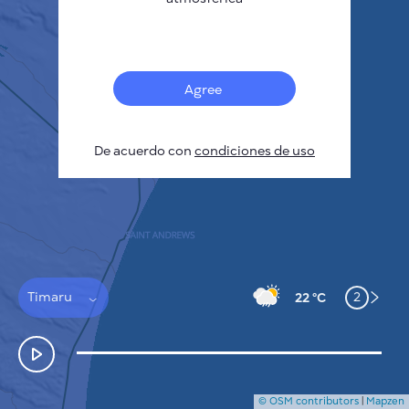
Français
Sensores
Mapa de contaminación
Manchas térmicas
Agree
Viento
CÓMO FUNCIONA
INVESTIGACIÓN
De acuerdo con
POLÍTICA DE PRIVACIDAD
condiciones de uso
CONDICIONES GENERALES
GUÍA DE INSTALACIÓN
API
FAQ
CONTACTE CON NOSOTROS
Timaru
2
22 °C
© OSM contributors
|
Mapzen