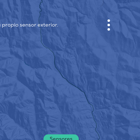
 propio sensor exterior.
GABINETE
PLANO DE LA CIUDAD
SENSOR NEBO
QUIÉNES SOMOS
IDIOMA DEL SITIO
English
Česky
Deutsch
Sensores