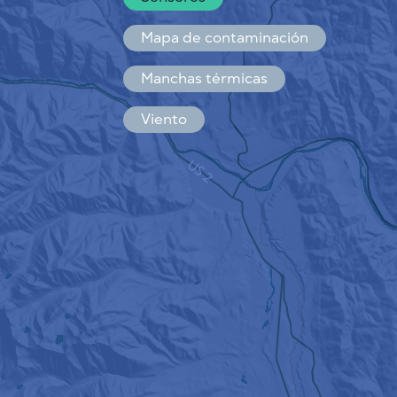
Español
Français
Mapa de contaminación
Manchas térmicas
Viento
CÓMO FUNCIONA
INVESTIGACIÓN
POLÍTICA DE PRIVACIDAD
CONDICIONES GENERALES
GUÍA DE INSTALACIÓN
API
FAQ
CONTACTE CON NOSOTROS