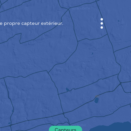
 propre capteur extérieur.
CABINET
CARTES DES VILLES
SENSOR NEBO
A PROPOS DE NOUS
LANGUE DU SITE
English
Česky
Deutsch
Capteurs