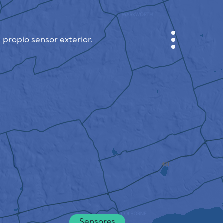
 propio sensor exterior.
GABINETE
PLANO DE LA CIUDAD
SENSOR NEBO
QUIÉNES SOMOS
IDIOMA DEL SITIO
English
Česky
Deutsch
Sensores