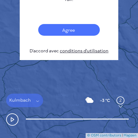
Français
Capteurs
Carte de la pollution
Taches thermiques
Agree
Le vent
COMMENT ÇA MARCHE
RECHERCHE
D'accord avec
POLITIQUE DE CONFIDENTIALITÉ
conditions d'utilisation
CONDITIONS GÉNÉRALES D'UTILISATION
GUIDE D'INSTALLATION
API
FAQ
NOUS CONTACTER
Kulmbach
2
-3 °C
© OSM contributors
|
Mapzen