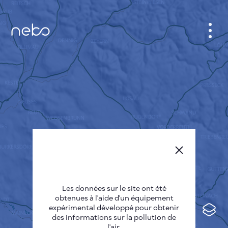
CABINET
CARTES DES VILLES
SENSOR NEBO
A PROPOS DE NOUS
LANGUE DU SITE
English
Česky
Les données sur le site ont été
Deutsch
obtenues à l'aide d'un équipement
expérimental développé pour obtenir
Español
des informations sur la pollution de
l'air.