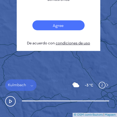
Français
Sensores
Mapa de contaminación
Manchas térmicas
Agree
Viento
CÓMO FUNCIONA
INVESTIGACIÓN
De acuerdo con
POLÍTICA DE PRIVACIDAD
condiciones de uso
CONDICIONES GENERALES
GUÍA DE INSTALACIÓN
API
FAQ
CONTACTE CON NOSOTROS
Kulmbach
2
-3 °C
© OSM contributors
|
Mapzen