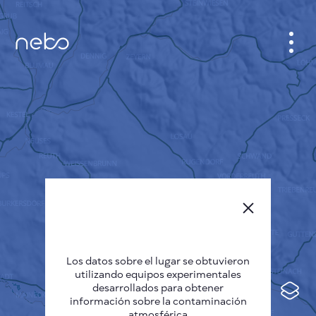
GABINETE
PLANO DE LA CIUDAD
SENSOR NEBO
QUIÉNES SOMOS
IDIOMA DEL SITIO
English
Česky
Los datos sobre el lugar se obtuvieron
Deutsch
utilizando equipos experimentales
desarrollados para obtener
Español
información sobre la contaminación
atmosférica