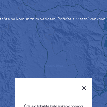
taňte se komunitním vědcem. Pořiďte si vlastní venkovní
Údaje o lokalitě byly získány pomocí