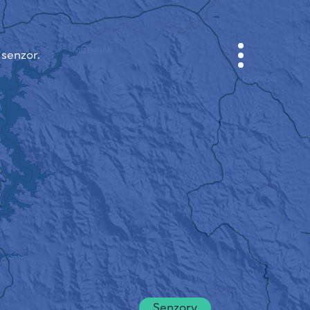
 senzor.
KABINET
MAPA MĚSTA
SENZOR NEBO
O NÁS
JAZYK STRÁNEK
English
Česky
Deutsch
Senzory